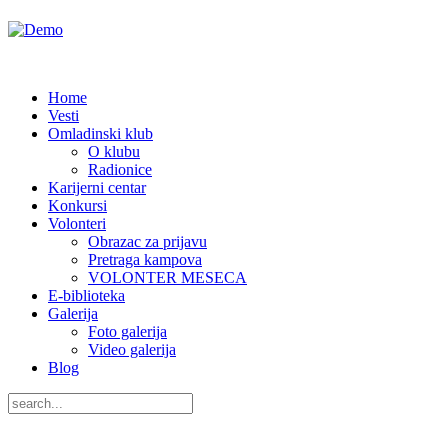
Home
Vesti
Omladinski klub
O klubu
Radionice
Karijerni centar
Konkursi
Volonteri
Obrazac za prijavu
Pretraga kampova
VOLONTER MESECA
E-biblioteka
Galerija
Foto galerija
Video galerija
Blog