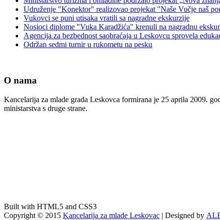
Ministarstvo turizma i omladine podržalo projekat „Nova znanj
Udruženje "Konektor" realizovao projekat "Naše Vučje naš po
Vukovci se puni utisaka vratili sa nagradne ekskurzije
Nosioci diplome "Vuka Karadžića" krenuli na nagradnu ekskurz
Agencija za bezbednost saobraćaja u Leskovcu sprovela edukac
Održan sedmi turnir u rukometu na pesku
O nama
Kancelarija za mlade grada Leskovca formirana je 25 aprila 2009. godi
ministarstva s druge strane.
Built with HTML5 and CSS3
Copyright © 2015
Kancelarija za mlade Leskovac
| Designed by
AL