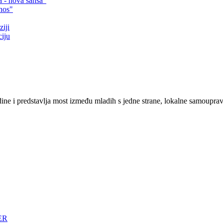
a - nova šansa“
nos"
iji
iju
ne i predstavlja most između mladih s jedne strane, lokalne samouprave,
ER