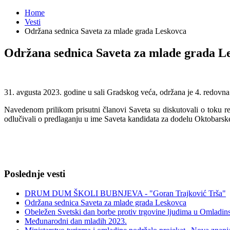
Home
Vesti
Održana sednica Saveta za mlade grada Leskovca
Održana sednica Saveta za mlade grada L
31. avgusta 2023. godine u sali Gradskog veća, održana je 4. redovn
Navedenom prilikom prisutni članovi Saveta su diskutovali o toku real
odlučivali o predlaganju u ime Saveta kandidata za dodelu Oktobars
Poslednje vesti
DRUM DUM ŠKOLI BUBNJEVA - "Goran Trajković Trša"
Održana sednica Saveta za mlade grada Leskovca
Obeležen Svetski dan borbe protiv trgovine ljudima u Omladi
Međunarodni dan mladih 2023.